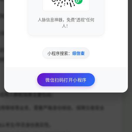
式校验严格，对于港澳台及海外身份证支持不够全面，
人脉信息神器，免费"透视"任何
人！
企业资质审核，且接口调用涉及用户隐私，需加强合规
次数有较大限制，不适合流量突增时使用。
小程序搜索：
综信查
透明，后续增值服务费用较高，易让初期预算超支。
微信扫码打开小程序
的适用人群和场景主要包括：
信用审核等业务，需要严格身份核验，保障交易安全
认考生/学员身份真实性。