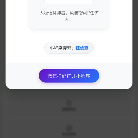
Whois查询
人脉信息神器，免费"透视"任何
人！
备案查询
小程序搜索：
综信查
SEO查询
微信扫码打开小程序
权重查询
速度测试
安全检测